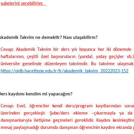
şubelerini seçebilirler.
Akademik Takvim ne demektir? Nası ulaşabilirm?
Cevap: Akademik Takvim bir ders yılı boyunca her iki dönemde (G
haftalarının, çeşitli özel başvuruların (yandal, yatay geçişle
r
vb.)
üniversite genelinde düzenleyen takvimdir. Bu takvime ulaşmak i
https://oidb.hacettepe.edu.tr/tr/akademik_takvim_20222023-152
Ders kaydımı kendim mi yapacağım?
Cevap: Evet, öğrenciler kendi ders/program kayıtlarından soru
üzerinden gerçekleşir. Şube/ders ekleme –çıkarmayla ya da k
danışmanlarıyla iletişime geçmeleri gereklidir. Kaydını kesinleşti
mesaj paylaşmadığı durumda danışman öğrencinin kaydını ekranda 