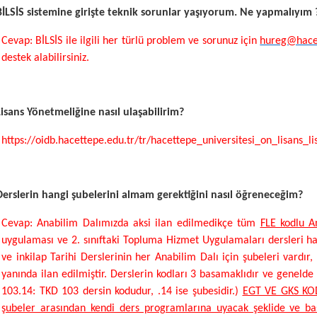
BİLSİS sistemine girişte teknik sorunlar yaşıyorum. Ne yapmalıyım 
Cevap:
BİLSİS ile ilgili her türlü problem ve sorunuz için
hureg@hacet
destek alabilirsiniz.
Lisans Yönetmeliğine nasıl ulaşabilirim?
https://oidb.hacettepe.edu.tr/tr/hacettepe_universitesi_on_lisans_l
Derslerin hangi şubelerini almam gerektiğini nasıl öğreneceğim?
Cevap: Anabilim Dalımızda aksi ilan edilmedikçe tüm
FLE kodlu A
uygulaması ve 2. sınıftaki Topluma Hizmet Uygulamaları dersleri hari
ve inkilap Tarihi Derslerinin her Anabilim Dalı için şubeleri vardır
yanında ilan edilmiştir. Derslerin kodları 3 basamaklıdır ve genelde o
103.14: TKD 103 dersin kodudur, .14 ise şubesidir.)
EGT VE GKS KOD
şubeler arasından kendi ders programlarına uyacak şeklide ve ba