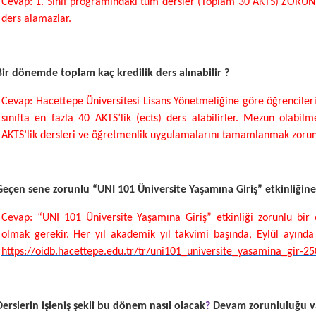
Cevap: 1. Sınıf programındaki tüm dersler (Toplam 30 AKTS) ZORUNL
ders alamazlar.
Bir dönemde toplam kaç kredilik ders alınabilir ?
Cevap: Hacettepe Üniversitesi Lisans Yönetmeliğine göre öğrencilerimi
sınıfta en fazla 40 AKTS’lik (ects) ders alabilirler. Mezun olabi
AKTS’lik dersleri ve öğretmenlik uygulamalarını tamamlanmak zorun
Geçen sene zorunlu “UNI 101 Üniversite Yaşamına Giriş” etkinliğin
Cevap: “UNI 101 Üniversite Yaşamına Giriş” etkinliği zorunlu bir e
olmak gerekir. Her yıl akademik yıl takvimi başında, Eylül ayında ge
https://oidb.hacettepe.edu.tr/tr/uni101_universite_yasamina_gir-25
Derslerin işleniş şekli bu dönem nasıl olacak
?
Devam zorunluluğu va