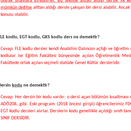
olarak sınavlara girebilirler. Bu şekilde alttan aldığı dersle ilk
mümkün değilse
alttan aldığı dersle çakışan bir dersi alabilir. Anca
konusu olabilir.
FLE kodlu, EGT kodlu, GKS kodlu ders ne demektir?
Cevap: FLE kodlu dersler kendi Anabilim Dalınızın açtığı ve öğretim
kodlular ise Eğitim Fakültesi bünyesinde açılan Öğretmenlik Mesle
Fakültede ortak açılan seçmeli statüde Genel Kültür dersleridir.
Dersin
kodu
ne demektir?
Cevap: Her dersin bir kodu vardır: o dersi açan bölümün kısaltması
ADÖ208…gibi. Eski program (2018 öncesi girişli) öğrencilerimiz FDÖ
EGT kodlu dersleri alırlar. Derslerin kodu genellikle açıldığı sınıfı 
SINIF DERSİDİR.