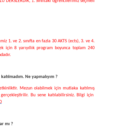
U DERSLERDİR, 1. Sınıftaki öğrencilerimiz seçmeli
z 1. ve 2. sınıfta en fazla 30 AKTS (ects), 3. ve 4.
lmek için 8 yarıyıllık program boyunca toplam 240
dadır.
e katılmadım. Ne yapmalıyım ?
tkinliktir. Mezun olabilmek için mutlaka katılmış
rçekleştirilir. Bu sene katılabilirsiniz. Bilgi için
0
r mı ?