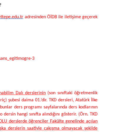
?
tepe.edu.tr
adresinden ÖİDB ile iletişime geçerek
isans_egitimogre-3
nabilim Dalı derslerinin
(son sınıftaki öğretmenlik
ç) şubesi daima 01.’dir. TKD dersleri, Atatürk İlke
, bunlar ders programı sayfalarında ders kodlarının
 dersin hangi sınıfta alındığını gösterir. (Örn. TKD
LU derslerde öğrenciler Fakülte genelinde açılan
şka derslerin saatiyle çakışma olmayacak şekilde