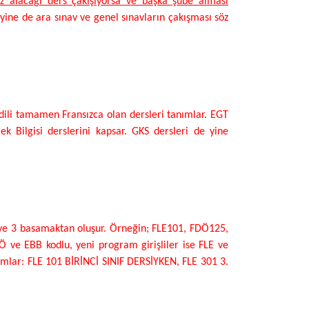
 kez alacağı ders çakışıyorsa ve başka şube alması
k yine de ara sınav ve genel sınavların çakışması söz
 dili tamamen Fransızca olan dersleri tanımlar. EGT
k Bilgisi derslerini kapsar. GKS dersleri de yine
 ve 3 basamaktan oluşur. Örneğin; FLE101, FDÖ125,
 ve EBB kodlu, yeni program girişliler ise FLE ve
tanımlar: FLE 101 BİRİNCİ SINIF DERSİYKEN, FLE 301 3.