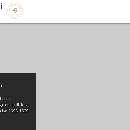
İ
.
---------------------
oktora
gramına ilk kez
a ise 1998-1999