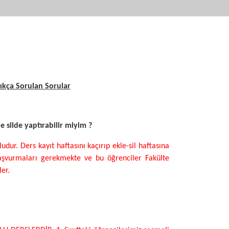
ıkça Sorulan Sorular
 silde yaptırabilir miyim ?
dur. Ders kayıt haftasını kaçırıp ekle
-
sil haftasına
 başvurmaları gerekmekte ve bu öğrenciler Fakülte
ler.