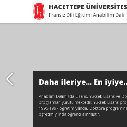
HACETTEPE ÜNİVERSİTES
Fransız Dili Eğitimi Anabilim Dalı
Daha ileriye... En iyiye..
--------------------------------------------------------------
Anabilim Dalımızda Lisans, Yüksek Lisans ve D
programları yürütülmektedir. Yüksek Lisans pro
1996-1997 öğretim yılında, Doktora programın
öğretim yılında öğrenci alınmıştır.