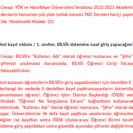
Cevap: YÖK ve Hacettepe Üniversitesi Senatosu 2022-2023 Akademik
derslerin tamamen yüz yüze (ortak zorunlu TKD Dersleri hariç) yapıl
(bk. Yönetmelik Madde
:
22)
Yeni kayıt oldum / 1.
s
ınıfım. BİLSİS sistemine nasıl giriş yapacağım
Cevap:
BİLSİS’e “Kullanıcı Adı” olarak öğrenci numarası ve “Şifre” o
şifrenizi unutmanız durumunda, BİLSİS Öğrenci Girişi Ekran
tıklayabilirsiniz.
Yeni kazanan öğrencilerin BİLSİS’e giriş yapabilmeleri için öncelikle 
Herhangi bir nedenle E-devletten kayıt yaptıramayanların üniversite
tamamlanan öğrenci, Öğrenci İşleri Dairesi Başkanlığı (ÖİDB) w
altındaki “Öğrenci No Sorgulama Ekranı” bağlantısını kullanara
sisteminde, “Kullanıcı Adı” olarak öğrenci numarası, “Şifre” olarak da 
yapar. Üniversitemize ilk defa kayıt yaptıran uluslararası öğrenciler
bilgiler ise kayıttan sonra ÖİDB Uluslararası Öğrenci Birimi tarafı
Sisteme giriş yapıldıktan sonra güvenlik açısından şifrenin değiştirilme