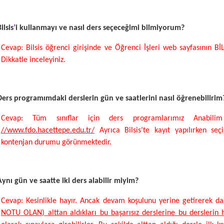
ilsis
’
i kullanmayı ve nasıl ders seçeceğimi bilmiyorum?
Cevap: Bilsis öğrenci girişinde ve Öğrenci İşleri web sayfasının B
Dikkatle inceleyiniz.
Ders programımdaki derslerin gün ve saatlerini nasıl öğrenebilirim
Cevap: Tüm sınıflar için ders programlarımız Anabilim
//www.fdo.hacettepe.edu.tr/
Ayrıca Bilsis’te kayıt yapılırken se
kontenjan durumu görünmektedir.
Aynı gün ve saatte iki ders alabilir miyim?
Cevap: Kesinlikle hayır. Ancak devam koşulunu yerine getirerek da
NOTU OLAN) alttan aldıkları bu başarısız derslerine bu dersleri